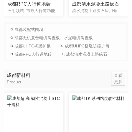
成都RPC人行道地砖
成都清水混凝土路缘石
应用领域: 市政人行道功能特性: RPC人行道地砖采用活性粉末混凝土(RPC)高强材料,运用.紧密堆积理论与纤维增强技术,通过.优化级配设计,经高温蒸养等特定工艺制备而成。该产品样式多元、绿色环保、铺...
清水混凝土路缘石应用领域和功能特性●应用领域:市政道路●功能特性:该产品采用强度不低于C40的清水混凝土预制,一次性成型,规格可定制,表面美观大方,光洁无蜂窝麻面，比普通混凝土路缘石更具质感和美观性,...
成都装配式围墙
成都无机复合电缆沟盖板、水泥电缆沟盖板
成都UHPC桥梁护板
成都UHPC桥墩防撞护筒
成都RPC人行道地砖
成都清水混凝土路缘石
成都新材料
查看
更多
Product