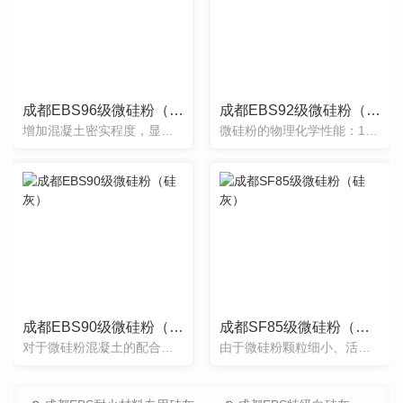
成都EBS96级微硅粉（硅灰）
成都EBS92级微硅粉（硅灰）
增加混凝土密实程度，显著提升混凝土强度，改善混凝土流动性。适用于高标号混凝土以及高性能混凝土。联系方式 郜经理 15982431879
微硅粉的物理化学性能：1、微硅粉: 外观为灰色-灰白色粉末。表观密度为2700kg/ m3。按堆积密度的不同可分为：原状灰：150-250kg/m3 半加密：250-400kg/m3 ...
成都EBS90级微硅粉（硅灰）
成都SF85级微硅粉（硅灰）
对于微硅粉混凝土的配合比设计，主要是根据设计要求，确定硅粉的掺入方法，硅粉的合适掺量，减水剂的.优掺量及砂石料调整，而其它则按普通混凝土设计方法进行。业务联系方式 郜经理 15982431879
由于微硅粉颗粒细小、活性高、比表面积大，具有良好的火山灰性质和微粒填充作用，因而被作为高性高强混凝土不可或缺的外加剂，微硅粉与其他材料组合，可开发出具有特殊性能、用于特殊领域的复合材料。业务联系方式 ...