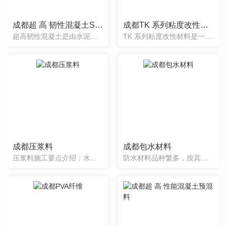
成都超 高 韧性混凝土STC干混料
成都TK 系列粘度改性材料
超高韧性混凝土是由水泥、矿物掺合料、细集料、钢纤维和减水剂等材料或由上述材料制成的干混料加水拌合，再经凝结硬化后形成的一种具有高抗弯强度、高韧性、高耐久性的水泥基复合材料，简称STC。
TK 系列粘度改性材料是一种由中国铁道科学研究院集团有限公司针对自密实混凝土、高程泵送混凝土以及水下灌注桩大流态混凝土特性研发的改善混凝土粘聚性、塑性稳定性以及钢筋通过能力，可有效抑制混凝土离析、泌水...
成都压浆料
成都包水材料
压浆料施工要点介绍：水料比为0.26~0.28，可根据灌浆部位不同进行调整。首先在搅拌机中加入实际拌合水的80%-90%，开动搅拌机，均匀加入全部压浆料，边加入边搅拌。全部粉料加入完毕，然后快速搅拌3...
防水材料品种繁多，按其主要原料分为4类：①沥青类防水材料。以天然沥青、石油沥青和煤沥青为主要原材料，制成的沥青油毡、纸胎沥青油毡、溶剂型和水乳型沥青类或沥青橡胶类涂料、油膏，具有良好的粘结性、塑性、抗...