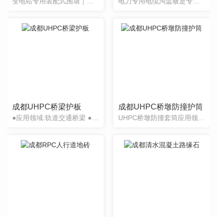
变电站专用装配式围墙｜高强度、标准化、免养护、电力工程专用围护系统
电力专用电缆沟盖板是专为变电站、开闭所、配电站、电力配电室等高压电力场景研发的标准化防护配套产品，替代传统铸铁、水泥盖板，采用高强度无机复合材料经养护固化成型，完全符合国家电网、南方电网电力工程建设标...
成都UHPC桥梁护板
成都UHPC桥墩防撞护筒
●应用领域:轨道交通桥梁 ●功能特性:UHPC桥梁护板采用120MPa等级的**性能混凝土(UHPC)高强材料,运用.紧密堆积理论与改性玄武岩纤维增强技术,经特定工艺生产而成。该产品通过大量...
UHPC桥墩防撞套筒应用领域和功能开发●应用领域:山区桥梁桥墩防护●功能特性:UHPC桥梁防撞套筒采用**性能混凝土(UHPC)**强材料作为基材,集合钢筋网片制造而成。具有高强度、高韧性、抗水流及石...