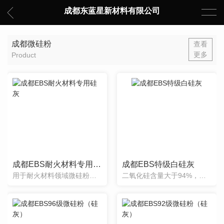
成都东蓝星新材料有限公司
成都微硅粉
查看
更多
Product
成都EBS耐火材料专用硅灰
成都EBS特级白硅灰
用于耐火材料领域微硅粉作为耐火材料的重要原料之一，具有优异的性能，目前广泛用于不定形耐火材料，加入高性能低水泥耐火浇注料及预制件，使用寿命是普通浇注料的三倍，耐火度提高约100℃，高温强度及抗热震性能...
二氧化硅含量大于94%，适用于特殊需要浅色的构件产品。常见的硅灰一般是灰白色，而白色比较少见，正是基于这种颜色的特点，它可以用于一些比较特殊的用途。白色硅灰的来源。按业内人士的说法，白色硅灰主要是在生...